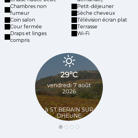
Chambres non
Petit-déjeuner
fumeur
Sèche cheveux
Coin salon
Télévision écran plat
Cour fermée
Terrasse
Draps et linges
Wi-Fi
compris
29°C
32
vendredi 7 août
samedi 8 
2026
à ST BE
à ST BERAIN SUR
DHE
DHEUNE