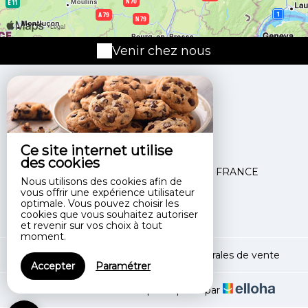
Venir chez nous
Ce site internet utilise
8 Route De Morey,
des cookies
71510 ST BERAIN SUR DHEUNE - FRANCE
Nous utilisons des cookies afin de
vous offrir une expérience utilisateur
+33 3 85 45 64 48
optimale. Vous pouvez choisir les
Contacter par email
cookies que vous souhaitez autoriser
et revenir sur vos choix à tout
moment.
Mentions légales
|
Conditions générales de vente
Accepter
Paramétrer
© 2026 LES 4 VENTS
|
Propulsé par