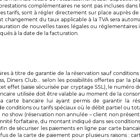
 prestations complémentaires ne sont pas incluses dans le 
es tarifs, sont à régler directement sur place auprès de
t changement du taux applicable à la TVA sera automat
tauration de nouvelles taxes légales ou réglementaires
ués à la date de la facturation.
 à titre de garantie de la réservation sauf conditions o
s, Diners Club… selon les possibilités offertes par la p
 effet (saisie sécurisée par cryptage SSL), le numéro de 
e bancaire utilisée doit être valable au moment de la con
 la carte bancaire lui ayant permis de garantir la ré
de conditions ou tarifs spéciaux où le débit partiel ou to
e no show (réservation non annulée – client non présent)
demnité forfaitaire, du montant indiqué dans ses condition
afin de sécuriser les paiements en ligne par carte bancair
refus de la carte de paiement pour plusieurs raisons : ca