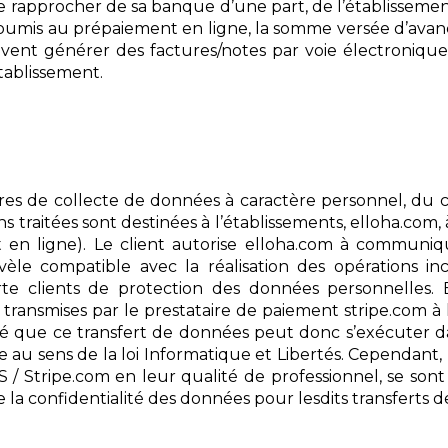
se rapprocher de sa banque d’une part, de l’établissemen
soumis au prépaiement en ligne, la somme versée d’avan
ent générer des factures/notes par voie électronique, le
tablissement.
res de collecte de données à caractère personnel, du c
 traitées sont destinées à l’établissements, elloha.com, à 
en ligne). Le client autorise elloha.com à communiqu
èle compatible avec la réalisation des opérations i
rte clients de protection des données personnelles. E
transmises par le prestataire de paiement stripe.com à 
rmé que ce transfert de données peut donc s’exécuter 
u sens de la loi Informatique et Libertés. Cependant, l
S / Stripe.com en leur qualité de professionnel, se sont
 la confidentialité des données pour lesdits transferts 