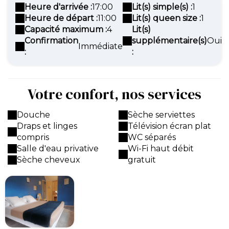
Heure d'arrivée :
17:00
Lit(s) simple(s) :
1
Heure de départ :
11:00
Lit(s) queen size :
1
Capacité maximum :
4
Lit(s)
Confirmation
supplémentaire(s)
Oui
Immédiate
:
:
Votre confort, nos services
Douche
Sèche serviettes
Draps et linges
Télévision écran plat
compris
WC séparés
Salle d'eau privative
Wi-Fi haut débit
Sèche cheveux
gratuit