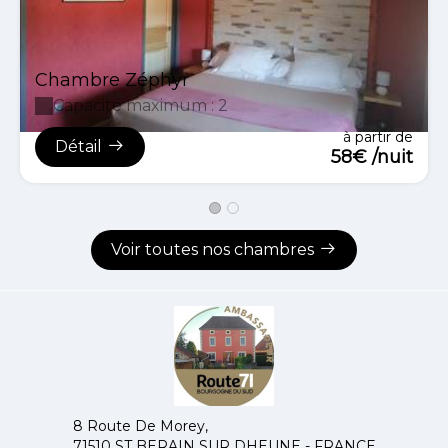
Chambre Zéphyr
Capacité maximum : 2
à partir de
Détail
58€ /nuit
Voir toutes nos chambres
8 Route De Morey,
71510 ST BERAIN SUR DHEUNE - FRANCE